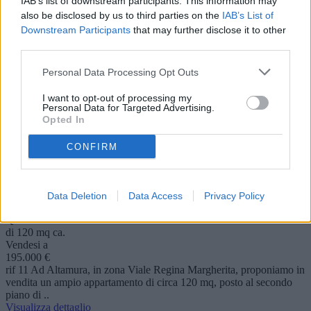
IAB’s list of downstream participants. This information may
also be disclosed by us to third parties on the
IAB’s List of
Policoro lido
Downstream Participants
that may further disclose it to other
Policoro
Mansarda
third parties.
Trilocale
di 50 mq ca.
Personal Data Processing Opt Outs
Vendesi a
135.000 €
I want to opt-out of processing my
rif 408 A pochi passi dalla splendida spiaggia di Policoro,
Personal Data for Targeted Advertising.
proponiamo in vendita una graziosa mansarda con ingresso
Opted In
indipendente, ideale pe..
Visualizza dettaglio
CONFIRM
VIALE REGINA MARGHERITA
Altamura
Data Deletion
Data Access
Privacy Policy
Appartamento
Quadrilocale
di 120 mq ca.
Vendesi a
195.000 €
rif 11 Ad Altamura, in zona Viale Regina Margherita, proponiamo in
vendita un ampio appartamento di circa 120 mq, posto al secondo
piano di ..
Visualizza dettaglio