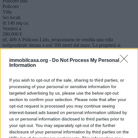
Policoro lido
Policoro
Villa
Sei locali
di 140 mq ca.
Vendesi a
280.000 €
rif. 409 A Policoro Lido, proponiamo in vendita una villa
indipendente situata a soli 500 metri dal mare. La proprietà si
sviluppa su due ..
Visualizza dettaglio
immobilcasa.org -
Do Not Process My Personal
Information
VIA SANTERAMO
Altamura
If you wish to opt-out of the sale, sharing to third parties, or
Villa
processing of your personal or sensitive information for
Trilocale
targeted advertising by us, please use the below opt-out
di 102 mq ca.
section to confirm your selection. Please note that after your
Vendesi a
opt-out request is processed you may continue seeing
177.000 €
rif. 16 A circa 7 km da Altamura, in zona Via Santeramo,
interest-based ads based on personal information utilized by
proponiamo in vendita una villa indipendente di circa 102 mq, ideale
us or personal information disclosed to third parties prior to
per chi desid..
your opt-out. You may separately opt-out of the further
Visualizza dettaglio
disclosure of your personal information by third parties on the