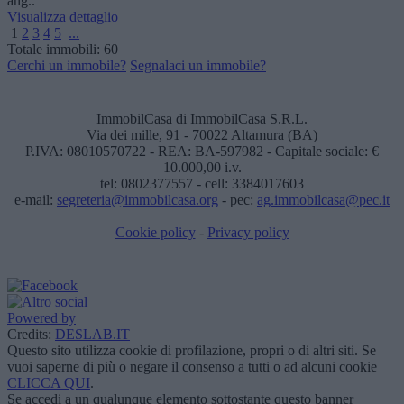
ang..
Visualizza dettaglio
1
2
3
4
5
...
Totale immobili:
60
Cerchi un immobile?
Segnalaci un immobile?
ImmobilCasa di ImmobilCasa S.R.L.
Via dei mille, 91 - 70022 Altamura (BA)
P.IVA: 08010570722 - REA: BA-597982 - Capitale sociale: €
10.000,00 i.v.
tel: 0802377557 - cell: 3384017603
e-mail:
segreteria@immobilcasa.org
- pec:
ag.immobilcasa@pec.it
Cookie policy
-
Privacy policy
Powered by
Credits:
DESLAB.IT
Questo sito utilizza cookie di profilazione, propri o di altri siti. Se
vuoi saperne di più o negare il consenso a tutti o ad alcuni cookie
CLICCA QUI
.
Se accedi a un qualunque elemento sottostante questo banner